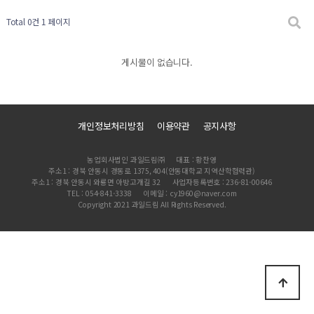
Total 0건
1 페이지
게시물이 없습니다.
개인정보처리방침
이용약관
공지사항
농업회사법인 과일드림㈜
대표 : 황찬영
주소1 : 경북 안동시 경동로 1375, 404(안동대학교 지역산학협력관)
주소1 : 경북 안동시 와룡면 아방고개길 32
사업자등록번호 : 236-81-00646
TEL : 054-841-3338
이메일 : cy1960@naver.com
Copyright 2021 과일드림 All Rights Reserved.