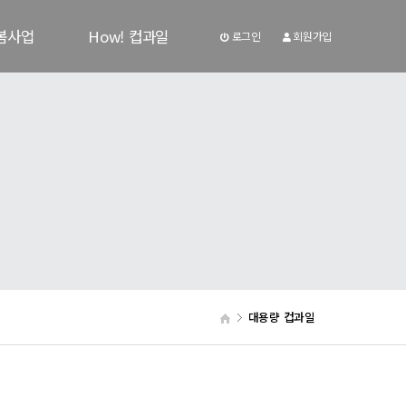
봄사업
How! 컵과일
로그인
회원가입
자료
How! 컵과일
판
대용량 컵과일