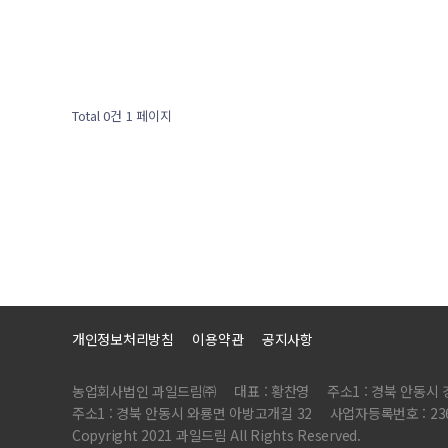
Total 0건
1 페이지
개인정보처리방침
이용약관
공지사항
농업회사법인 과일드림㈜
대표 : 황찬영
주소1 : 경북 안동시
주소1 : 경북 안동시 와룡면 아방고개길 32
사업자등록번호 : 236
Copyright 2021 과일드림 All Rights Reserved.