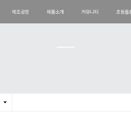
제조공정
제품소개
커뮤니티
초등돌
공정도
컵과일
공지사항
교육
대용량 컵과일
언론보도
게시
세척사과
고객문의(CS)
갤러리