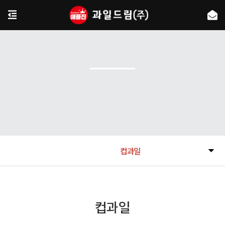
컵과일
컵과일