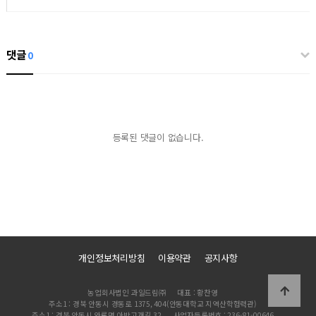
댓글
0
등록된 댓글이 없습니다.
개인정보처리방침
이용약관
공지사항
농업회사법인 과일드림㈜
대표 : 황찬영
주소1 : 경북 안동시 경동로 1375, 404(안동대학교 지역산학협력관)
주소1 : 경북 안동시 와룡면 아방고개길 32
사업자등록번호 : 236-81-00646