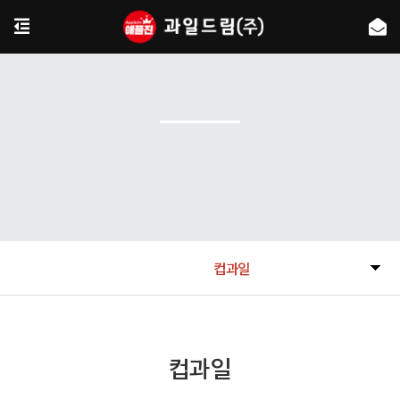
컵과일
컵과일