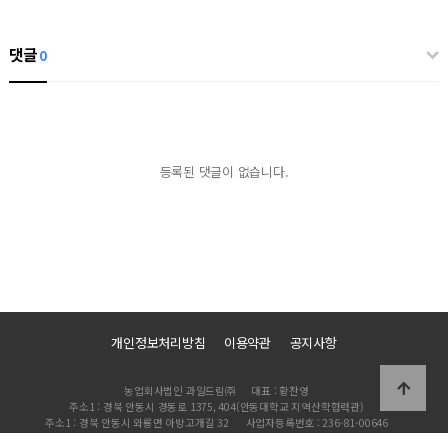
댓글
0
등록된 댓글이 없습니다.
개인정보처리방침
이용약관
공지사항
농업회사법인 과일드림㈜
대표 : 황찬영
주소1 : 경북 안동시 경동로 1375, 404(안동대학교 지역산학협력관)
주소1 : 경북 안동시 와룡면 아방고개길 32
사업자등록번호 : 236-81-00646
TEL : 054-841-3338
이메일 : cy1960@naver.com