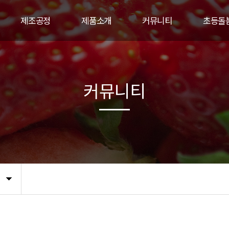
제조공정
제품소개
커뮤니티
초등돌
공정도
컵과일
공지사항
교육
대용량 컵과일
언론보도
게시
커뮤니티
세척사과
고객문의(CS)
갤러리