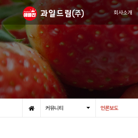
회사소개
인사말
연혁
인증서
주요거래처
조직도
오시는 길
커뮤니티
언론보도