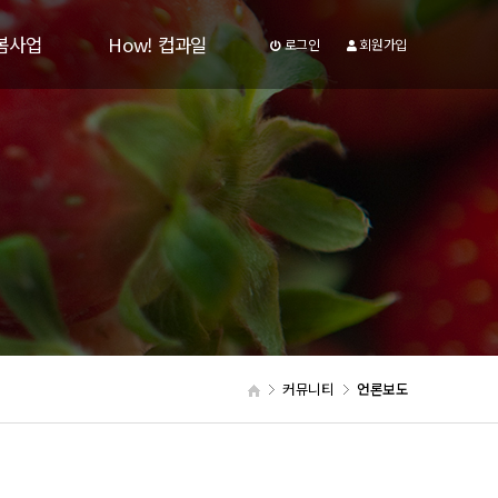
봄사업
How! 컵과일
로그인
회원가입
자료
How! 컵과일
판
커뮤니티
언론보도